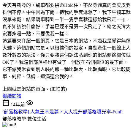
今天有夠冷的，騎車都要拼命Hold住，不然身體真的會皮皮剉
抖個不停。中午因為下雨，把我的手套淋濕了，我下午騎車就
沒拿來戴，結果騎車騎到一半一隻手套就這樣給我飛走= =|||，
真不知該說什麼好，手套已經不是第一次飛走了，總之天冷大
家要穿暖一點，不要像我一樣。
這篇要來介紹一個網頁，它是日本的網站，不過我是覺得無傷
大雅。這個網站它是可以根據你的設定，自動產生一個線上人
數計數器的語法，你只要將這個語法貼到你的網站側邊欄位就
OK了。我這個部落格也有做了一個放在右側欄位的最下面，
它不像我常看到別人裝的那一種比較大、比較顯眼，它比較簡
單、純粹、低調，還滿適合我的。
上圖就是網站的頁面。(IE拍的)
繼續閱讀
14年前
[部落格教學] 人氣王不是夢，大大提升部落格曝光率-FunP
部落格教學
數位生活