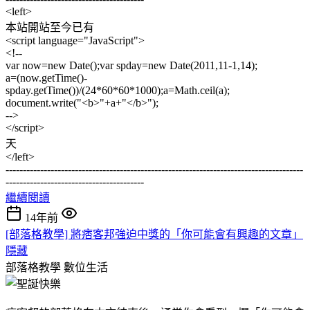
<left>
本站開站至今已有
<script language="JavaScript">
<!--
var now=new Date();var spday=new Date(2011,11-1,14);
a=(now.getTime()-
spday.getTime())/(24*60*60*1000);a=Math.ceil(a);
document.write("<b>"+a+"</b>");
-->
</script>
天
</left>
--------------------------------------------------------------------------------------
----------------------------------------
繼續閱讀
14年前
[部落格教學] 將痞客邦強迫中獎的「你可能會有興趣的文章」
隱藏
部落格教學
數位生活